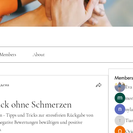
Members
About
Members
дена
Eva
mon
ück ohne Schmerzen
nyla
- Tipps und Tricks zur stressfreien Rückgabe von 
Tia
negative Bewertungen bewältigen und positive 
TianaMcc
.
Ori