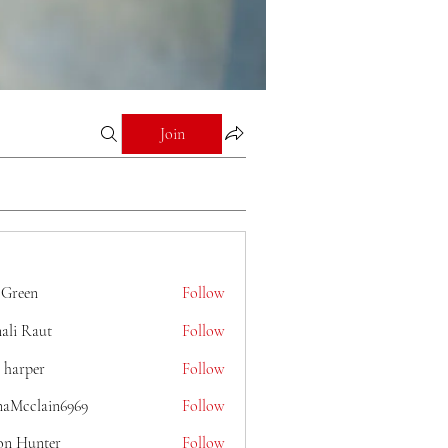
Join
 Green
Follow
ali Raut
Follow
 harper
Follow
naMcclain6969
Follow
lain6969
on Hunter
Follow