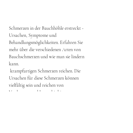
Schmerzen in der Bauchhöhle erstreckt - 
Ursachen, Symptome und 
Behandlungsmöglichkeiten. Erfahren Sie 
mehr über die verschiedenen Arten von 
Bauchschmerzen und wie man sie lindern 
kann.
 krampfartigen Schmerzen reichen. Die 
Ursachen für diese Schmerzen können 
vielfältig sein und reichen von 
Verdauungsproblemen bis hin zu 
ernsthaften Erkrankungen wie 
Appendizitis oder Nierensteine. 
Verdauungsprobleme als mögliche 
Ursache Eine der häufigsten Ursachen für 
S,Schmerzen in der Bauchhöhle erstreckt 