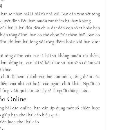
i
 bạn sẽ nhận hai lá bài từ nhà cái. Bạn cần xem xét tổng 
à quyết định liệu bạn muốn rút thêm bài hay không.
của hai lá bài đầu tiên chưa đạt đến con số 21 hoặc bạn 
hiện tổng điểm, bạn có thể chọn "rút thêm bài". Bạn có 
 đến khi bạn hài lòng với tổng điểm hoặc khi bạn vượt 
ới tổng điểm của các lá bài và không muốn rút thêm, 
 bạn dừng lại, ván bài sẽ kết thúc và bạn sẽ so điểm với 
i khác.
i chơi đã hoàn thành ván bài của mình, tổng điểm của 
điểm của nhà cái hoặc các người chơi khác. Người có 
hông vượt quá con số này sẽ là người thắng cuộc.
ào Online
ng bài cào online, bạn cần áp dụng một số chiến lược 
 giúp bạn chơi bài cào hiệu quả:
iến lược chơi bài cào
ài