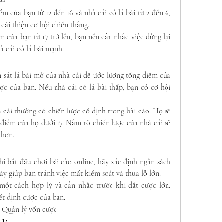
ểm của bạn từ 12 đến 16 và nhà cái có lá bài từ 2 đến 6, 
cải thiện cơ hội chiến thắng.
m của bạn từ 17 trở lên, bạn nên cân nhắc việc dừng lại 
hà cái có lá bài mạnh.
 sát lá bài mở của nhà cái để ước lượng tổng điểm của 
ợc của bạn. Nếu nhà cái có lá bài thấp, bạn có cơ hội 
 cái thường có chiến lược cố định trong bài cào. Họ sẽ 
điểm của họ dưới 17. Nắm rõ chiến lược của nhà cái sẽ 
 hơn.
hi bắt đầu chơi bài cào online, hãy xác định ngân sách 
ày giúp bạn tránh việc mất kiểm soát và thua lỗ lớn.
một cách hợp lý và cân nhắc trước khi đặt cược lớn. 
t định cược của bạn.
Quản lý vốn cược