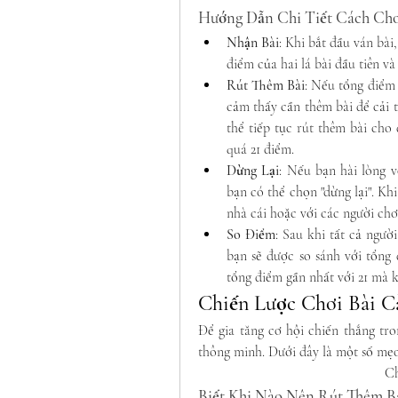
Hướng Dẫn Chi Tiết Cách Chơ
Nhận Bài
: Khi bắt đầu ván bài,
điểm của hai lá bài đầu tiên v
Rút Thêm Bài
: Nếu tổng điểm 
cảm thấy cần thêm bài để cải t
thể tiếp tục rút thêm bài cho
quá 21 điểm.
Dừng Lại
: Nếu bạn hài lòng v
bạn có thể chọn "dừng lại". Khi
nhà cái hoặc với các người chơ
So Điểm
: Sau khi tất cả ngườ
bạn sẽ được so sánh với tổng 
tổng điểm gần nhất với 21 mà k
Chiến Lược Chơi Bài C
Để gia tăng cơ hội chiến thắng tro
thông minh. Dưới đây là một số mẹo
Ch
Biết Khi Nào Nên Rút Thêm B