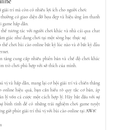
line
 giải trí mà còn có nhiều lợi ích cho người chơi:
e thường có giao diện đồ họa đẹp và hiệu ứng âm thanh 
ơi game hấp dẫn.
 thể tương tác với người chơi khác và nhà cái qua chat 
ảm giác như đang chơi tại một sòng bạc thực sự.
ó thể chơi bài cào online bất kỳ lúc nào và ở bất kỳ đâu 
ernet.
n tảng cung cấp nhiều phiên bản và chế độ chơi khác 
ếm trò chơi phù hợp với sở thích của mình.
hú vị và hấp dẫn, mang lại cơ hội giải trí và chiến thắng 
o online hiệu quả, bạn cần hiểu rõ quy tắc cơ bản, áp 
n lý vốn cá cược một cách hợp lý. Hãy bắt đầu với sự 
sự bình tĩnh để có những trải nghiệm chơi game tuyệt 
 giờ phút giải trí thú vị với bài cào online tại 
AW8
!
m