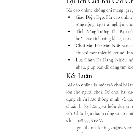
Lợi Ích Của Bài Cào On
Bài cào online không chỉ mang lại sự
Giao Diện Đẹp
: Bài cào onlin
sống động, tạo trải nghiệm ch
Tính Năng Tương Tác
: Bạn có
hoặc các tính năng khác, tạo c
Chơi Mọi Lúc Mọi Nơi
: Bạn c
chỉ với một thiết bị kết nối Int
Lựa Chọn Đa Dạng
: Nhiều nề
nhau, giúp bạn dễ dàng tìm ki
Kết Luận
Bài cào online 
là một trò chơi bài t
lớn cho người chơi. Để chơi bài cà
dụng chiến lược thông minh, và quả
chuẩn bị kỹ lưỡng và luôn duy trì 
vời. Chúc bạn thành công và có những
sdt -  028 7778 6866
         gmail - 
marketing.vn@aw8.co