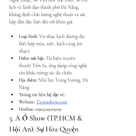
Nghệ thuật, Sở Văn hóa Thể thao, Sở Du 
lịch và lãnh đạo thành phố Đà Nẵng, 
khẳng định chất lượng nghệ thuật và sức 
hấp dẫn đặc biệt đối với khán giả.
Loại hình:
 Vũ nhạc kịch đương đại 
(kết hợp múa, xiếc, kịch cùng âm 
nhạc).
Điểm nổi bật:
 Tái hiện truyền 
thuyết Tiên Sa, ứng dụng công nghệ 
sân khấu tương tác đa chiều.
Địa điểm:
 Nhà hát Trưng Vương, Đà 
Nẵng.
Thông tin liên hệ đặt vé: 
Website: 
Tiensashow.com
Hotline: 0905.09.09.09
3. À Ố Show (TP.HCM & 
Hội An): Sự Hòa Quyện 