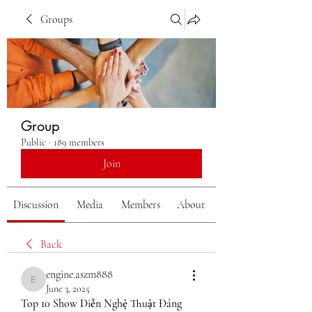
Groups
Group
Public
·
189 members
Join
Discussion
Media
Members
About
Back
engine.aszm888
engine.aszm888
June 3, 2025
Top 10 Show Diễn Nghệ Thuật Đáng 