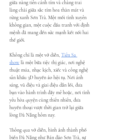
giữa nàng tiên cánh tím và chàng trai 
làng chài giữa sắc tím hoa thàn mát và 
rừng xanh Sơn Trà. Một mối tình xuyên 
không gian, một cuộc đấu tranh với định 
mệnh đã mang đến sức mạnh kết nối hai 
thế giới.
Không chỉ là một vở diễn, 
Tiên Sa 
show
 là một bữa tiệc thị giác, nơi nghệ 
thuật múa, nhạc kịch, xiếc và công nghệ 
sân khấu 3D huyền ảo hội tụ. Nơi ánh 
sáng, vũ điệu và giai điệu dẫn lối, đưa 
bạn vào hành trình đầy mê hoặc, nơi tình 
yêu hòa quyện cùng thiên nhiên, đưa 
huyền thoại vượt thời gian trở lại giữa 
lòng Đà Nẵng hôm nay.
Thông qua vở diễn, hình ảnh thành phố 
biển Đà Nẵng như Bán đảo Sơn Trà, sự 