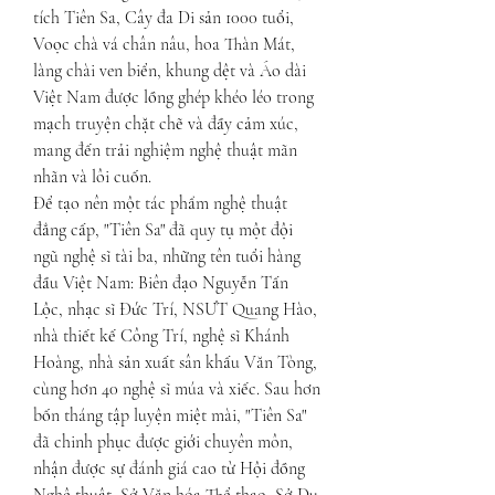
tích Tiên Sa, Cây đa Di sản 1000 tuổi, 
Voọc chà vá chân nâu, hoa Thàn Mát, 
làng chài ven biển, khung dệt và Áo dài 
Việt Nam được lồng ghép khéo léo trong 
mạch truyện chặt chẽ và đầy cảm xúc, 
mang đến trải nghiệm nghệ thuật mãn 
nhãn và lôi cuốn.
Để tạo nên một tác phẩm nghệ thuật 
đẳng cấp, "Tiên Sa" đã quy tụ một đội 
ngũ nghệ sĩ tài ba, những tên tuổi hàng 
đầu Việt Nam: Biên đạo Nguyễn Tấn 
Lộc, nhạc sĩ Đức Trí, NSƯT Quang Hào, 
nhà thiết kế Công Trí, nghệ sĩ Khánh 
Hoàng, nhà sản xuất sân khấu Văn Tòng, 
cùng hơn 40 nghệ sĩ múa và xiếc. Sau hơn 
bốn tháng tập luyện miệt mài, "Tiên Sa" 
đã chinh phục được giới chuyên môn, 
nhận được sự đánh giá cao từ Hội đồng 