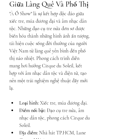
Giữa Làng Quê Và Phố Thị
"À Ố Show" là sự kết hợp độc đáo giữa 
xiếc tre, múa đương đại và âm nhạc dân 
tộc. Những đạo cụ tre nứa đơn sơ được 
biến hóa thành những hình ảnh ấn tượng, 
tái hiện cuộc sống đời thường của người 
Việt Nam từ làng quê yên bình đến phố 
thị náo nhiệt. Phong cách trình diễn 
mang hơi hướng Cirque du Soleil, kết 
hợp với âm nhạc dân tộc và điện tử, tạo 
nên một trải nghiệm nghệ thuật đầy mới 
lạ.
Loại hình:
 Xiếc tre, múa đương đại.
Điểm nổi bật:
 Đạo cụ tre nứa, âm 
nhạc dân tộc, phong cách Cirque du 
Soleil.
Địa điểm:
 Nhà hát TP.HCM, Lune 