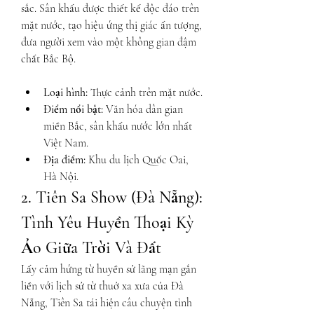
sắc. Sân khấu được thiết kế độc đáo trên 
mặt nước, tạo hiệu ứng thị giác ấn tượng, 
đưa người xem vào một không gian đậm 
chất Bắc Bộ.
Loại hình:
 Thực cảnh trên mặt nước.
Điểm nổi bật:
 Văn hóa dân gian 
miền Bắc, sân khấu nước lớn nhất 
Việt Nam.
Địa điểm:
 Khu du lịch Quốc Oai, 
Hà Nội.
2. Tiên Sa Show (Đà Nẵng): 
Tình Yêu Huyền Thoại Kỳ 
Ảo Giữa Trời Và Đất
Lấy cảm hứng từ huyền sử lãng mạn gắn 
liền với lịch sử từ thuở xa xưa của Đà 
Nẵng, Tiên Sa tái hiện câu chuyện tình 