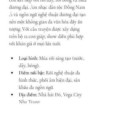
còn kết hợp với rối dây, rối bóng và múa 
đương đại. Âm nhạc dân tộc Đông Nam 
Á và ngôn ngữ nghệ thuật đương đại tạo 
nên một không gian đa văn hóa đầy ấn 
tượng. Với câu truyện được xây dựng 
trên bộ 12 con giáp, show diễn phù hợp 
với khán giả ở mọi lứa tuổi.
Loại hình:
 Múa rối sáng tạo (nước, 
dây, bóng).
Điểm nổi bật:
 Rối nghệ thuật đa 
hình thức, phối âm hiện đại, sân 
khấu đa ngôn ngữ.
Địa điểm:
 Nhà hát Đó, Vega City 
Nha Trang.
8. Ký Ức Hội An (Hội An): 
Dấu Ấn Lịch Sử Qua Tà 
Áo Dài