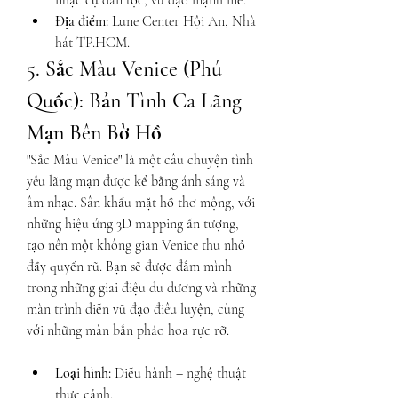
nhạc cụ dân tộc, vũ đạo mạnh mẽ.
Địa điểm:
 Lune Center Hội An, Nhà 
hát TP.HCM.
5. Sắc Màu Venice (Phú 
Quốc): Bản Tình Ca Lãng 
Mạn Bên Bờ Hồ
"Sắc Màu Venice" là một câu chuyện tình 
yêu lãng mạn được kể bằng ánh sáng và 
âm nhạc. Sân khấu mặt hồ thơ mộng, với 
những hiệu ứng 3D mapping ấn tượng, 
tạo nên một không gian Venice thu nhỏ 
đầy quyến rũ. Bạn sẽ được đắm mình 
trong những giai điệu du dương và những 
màn trình diễn vũ đạo điêu luyện, cùng 
với những màn bắn pháo hoa rực rỡ.
Loại hình:
 Diễu hành – nghệ thuật 
thực cảnh.