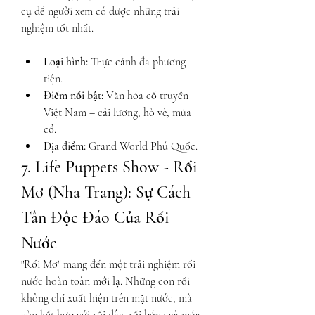
cụ để người xem có được những trải 
nghiệm tốt nhất.
Loại hình:
 Thực cảnh đa phương 
tiện.
Điểm nổi bật:
 Văn hóa cổ truyền 
Việt Nam – cải lương, hò vè, múa 
cổ.
Địa điểm:
 Grand World Phú Quốc.
7. Life Puppets Show - Rối 
Mơ (Nha Trang): Sự Cách 
Tân Độc Đáo Của Rối 
Nước
"Rối Mơ" mang đến một trải nghiệm rối 
nước hoàn toàn mới lạ. Những con rối 
không chỉ xuất hiện trên mặt nước, mà 