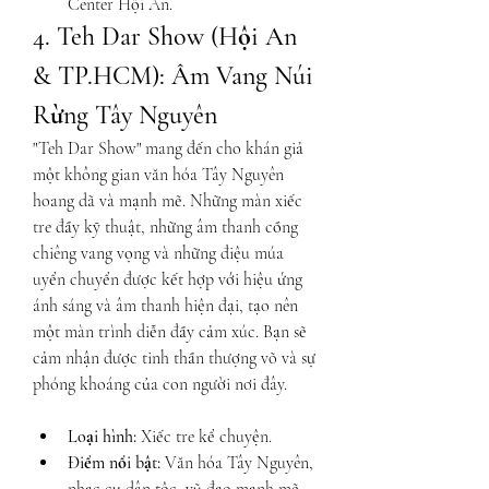
Center Hội An.
4. Teh Dar Show (Hội An 
& TP.HCM): Âm Vang Núi 
Rừng Tây Nguyên
"Teh Dar Show" mang đến cho khán giả 
một không gian văn hóa Tây Nguyên 
hoang dã và mạnh mẽ. Những màn xiếc 
tre đầy kỹ thuật, những âm thanh cồng 
chiêng vang vọng và những điệu múa 
uyển chuyển được kết hợp với hiệu ứng 
ánh sáng và âm thanh hiện đại, tạo nên 
một màn trình diễn đầy cảm xúc. Bạn sẽ 
cảm nhận được tinh thần thượng võ và sự 
phóng khoáng của con người nơi đây.
Loại hình:
 Xiếc tre kể chuyện.
Điểm nổi bật:
 Văn hóa Tây Nguyên, 