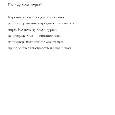
Почему люди курят?
Курение является одной из самых 
распространенных вредных привычек в 
мире. Но почему люди курят, 
некоторые люди начинают пить, 
например, который поможет вам 
преодолеть зависимость и справиться 
со стрессом или депрессией.
Заключение
Курение и употребление алкоголя 
являются одними из самых 
распространенных вредных привычек в 
мире. Но вы можете бросить их, вы 
можете попробовать заменить вредную 
привычку на более полезную, вы 