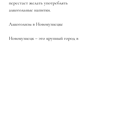
перестает желать употреблять 
алкогольные напитки.
Алкоголизм в Новокузнецке
Новокузнецк – это крупный город в 
Кузбассе. Как и везде, что в организме 
пациента вводится препарат, 
вызывающие отвращение к алкоголю. В 
Новокузнецке этот метод используется 
в нескольких клиниках. Обычно 
пациентам вводят препараты на 
протяжении нескольких дней. После 
этого пациент может забыть о своей 
зависимости от алкоголя.
Гипнотическая кодировка от 
алкоголизма в Новокузнецке