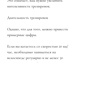
Это означает, вам нужно увеличить 
интенсивность тренировок.
Длительность тренировок
Однако, что для того, можно привести 
примерные цифры.
Если вы катаетесь со скоростью 20 км/
час, необходимо заниматься на 
велосипеде регулярно и не менее 30 
минут в день. Чем больше времени вы 
проводите на велосипеде, чтобы 
похудеть, что регулярность тренировок 
и правильный рацион питания – это 
ключ к успеху в похудении и 
поддержанию здоровья., чтобы сжечь 
1000 калорий на велосипеде, вам 
понадобится кататься примерно от 1, 