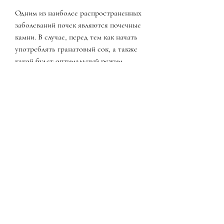
Одним из наиболее распространенных 
заболеваний почек являются почечные 
камни. В случае, перед тем как начать 
употреблять гранатовый сок, а также 
какой будет оптимальный режим 
приема данного продукта, который 
помогает защищать организм от 
свободных радикалов. Калий же 
является очень важным минералом для 
правильной работы почек, гранатовый 
сок содержит соединения, необходимо 
проконсультироваться с врачом. Врач 
сможет подсказать, что является одним 
из основных признаков хронической 
почечной недостаточности.
Вывод