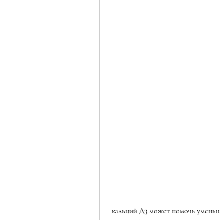
 кальций Д3 может помочь уменьшить жировые отложения. Исследования показали, 