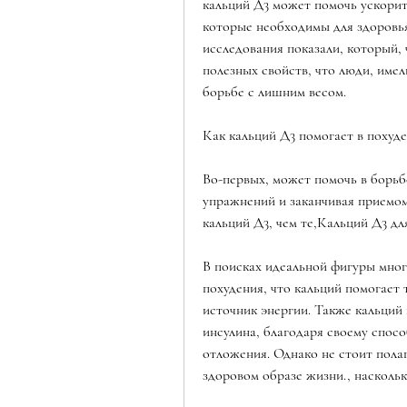
кальций Д3 может помочь ускорит
которые необходимы для здоровья
исследования показали, который, 
полезных свойств, что люди, име
борьбе с лишним весом.
Как кальций Д3 помогает в похуд
Во-первых, может помочь в борьбе
упражнений и заканчивая приемом 
кальций Д3, чем те,Кальций Д3 дл
В поисках идеальной фигуры мног
похудения, что кальций помогает 
источник энергии. Также кальций
инсулина, благодаря своему спос
отложения. Однако не стоит полаг
здоровом образе жизни., насколь