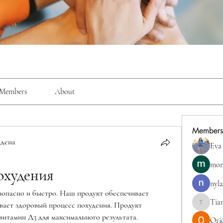
Members
About
Members
дена
Eva
mon
охудения
nyla
зопасно и быстро. Наш продукт обеспечивает 
Tia
ает здоровый процесс похудения. Продукт 
TianaMcc
витамин Д3 для максимального результата.
Ori