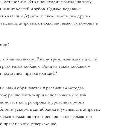
ь метаболизм. Это происходит благодаря тому, 
 наших костей и зубов. Однако недавние 
что кальций Д3 может также иметь ряд других 
ли меньше жировых отложений, включая помощь в 
ении?
 с лишним весом. Рассмотрим, начиная от диет и 
различных добавок. Один из таких добавок – 
я похудения: правда или миф?
ие люди обращаются к различным методам 
телу расщеплять жир и использовать его как 
 помогает контролировать уровень гормона 
обности ускорять метаболизм и уменьшать жировые 
аться только на этот препарат и не забывать о 
ко правдиво это утверждение.