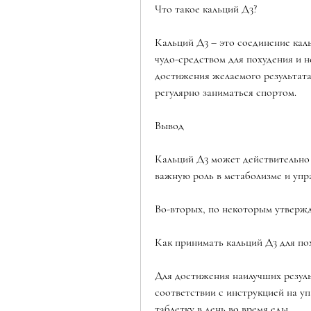
Что такое кальций Д3?
Кальций Д3 – это соединение каль
чудо-средством для похудения и н
достижения желаемого результата
регулярно заниматься спортом.
Вывод
Кальций Д3 может действительно 
важную роль в метаболизме и упр
Во-вторых, по некоторым утвержд
Как принимать кальций Д3 для по
Для достижения наилучших резуль
соответствии с инструкцией на у
таблетку в день во время еды.