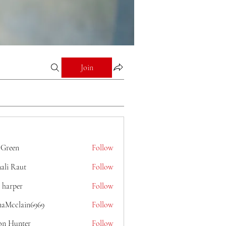
Join
 Green
Follow
ali Raut
Follow
 harper
Follow
naMcclain6969
Follow
lain6969
on Hunter
Follow