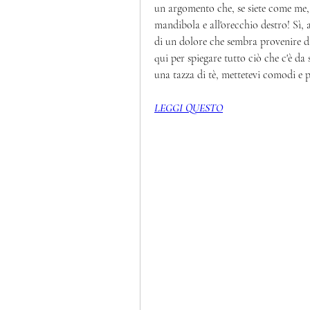
un argomento che, se siete come me, vi
mandibola e all'orecchio destro! Sì, a
di un dolore che sembra provenire da
qui per spiegare tutto ciò che c'è da
una tazza di tè, mettetevi comodi e 
LEGGI QUESTO