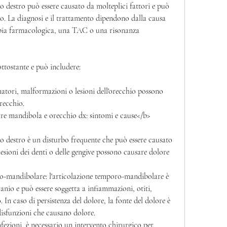
io destro può essere causato da molteplici fattori e può 
. La diagnosi e il trattamento dipendono dalla causa 
apia farmacologica, una TAC o una risonanza 
ottostante e può includere:
tori, malformazioni o lesioni dell'orecchio possono 
recchio.
ore mandibola e orecchio dx: sintomi e cause</b>
io destro è un disturbo frequente che può essere causato 
 lesioni dei denti o delle gengive possono causare dolore 
ro-mandibolare: l'articolazione temporo-mandibolare è 
anio e può essere soggetta a infiammazioni, otiti, 
. In caso di persistenza del dolore, la fonte del dolore è 
disfunzioni che causano dolore.
nfezioni, è necessario un intervento chirurgico per 