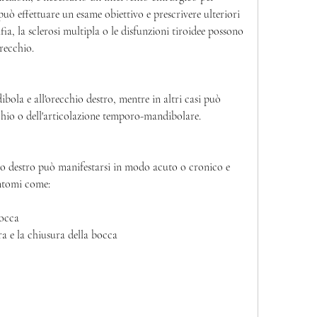
può effettuare un esame obiettivo e prescrivere ulteriori 
a, la sclerosi multipla o le disfunzioni tiroidee possono 
recchio.
bola e all'orecchio destro, mentre in altri casi può 
cchio o dell'articolazione temporo-mandibolare.
hio destro può manifestarsi in modo acuto o cronico e 
intomi come:
bocca
ra e la chiusura della bocca