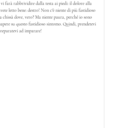
 farà rabbrividire dalla testa ai piedi: il dolore alla 
vete letto bene: destro! Non c'è niente di più fastidioso 
 chissà dove, vero? Ma niente paura, perché io sono 
 sapere su questo fastidioso sintomo. Quindi, prendetevi 
preparatevi ad imparare!