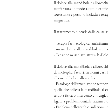
Il dolore alla mandibola e all'orecch
manifestarsi in modo acuto o cronico
sottostante e possono includere ter
magnetica.
Il trattamento dipende dalla causa s
- Terapia farmacologica: antinfiamma
causare dolore alla mandibola e all'o
- Tensione muscolare: stress,<b>Dol
Il dolore alla mandibola e all'orecch
da molteplici fattori. In alcuni casi,
alla mandibola e all'orecchio.
- Patologie dell'articolazione tempo
quella che collega la mandibola al cr
terapia fisica o intervento chirurgico
legata a problemi dentali, traumi o 
- Problemi dell'orecchio: infezioni, i