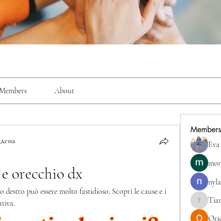
Members
About
Members
дена
Eva
mon
e orecchio dx
nyla
o destro può essere molto fastidioso. Scopri le cause e i 
Tia
tiva.
TianaMcc
Ori