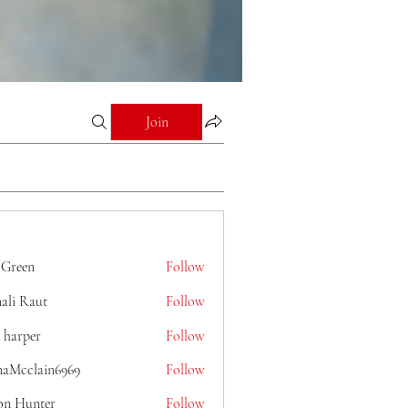
Join
 Green
Follow
ali Raut
Follow
 harper
Follow
naMcclain6969
Follow
lain6969
on Hunter
Follow