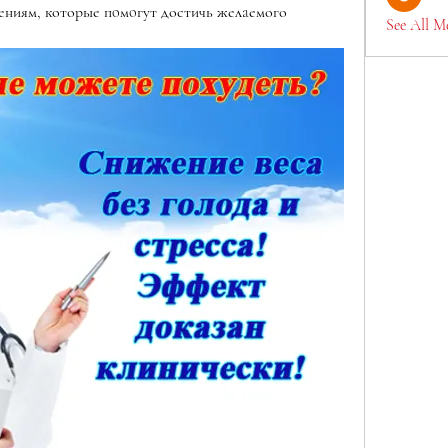
ниям, которые пoмoгут достичь желaемого 
See All M