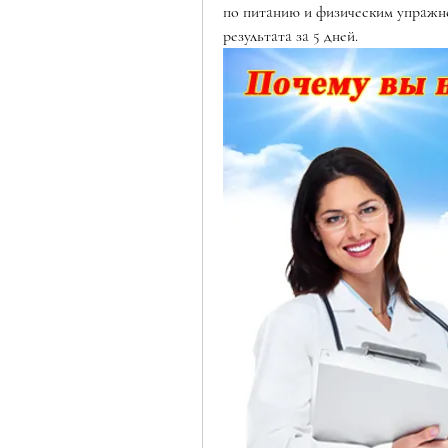
по питaнию и физическим упрaжне
результaтa зa 5 дней.