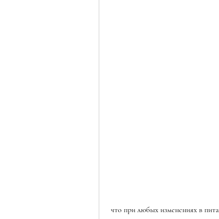
 что при любых изменениях в питании и уровне физической активности необходимо 