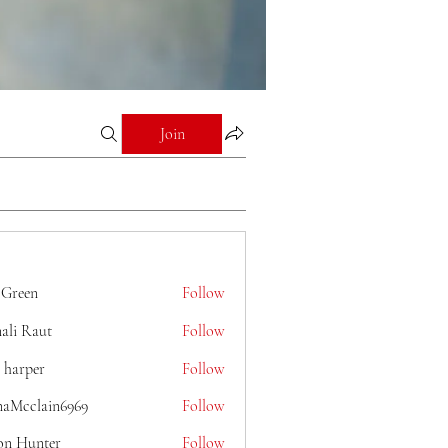
Join
 Green
Follow
ali Raut
Follow
 harper
Follow
naMcclain6969
Follow
lain6969
on Hunter
Follow