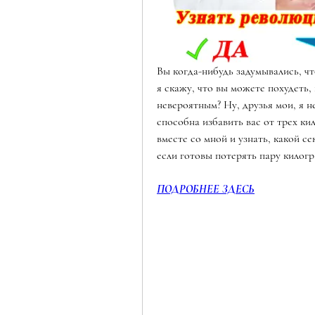
Вы когда-нибудь задумывались, чт
я скажу, что вы можете похудеть,
невероятным? Ну, друзья мои, я не
способна избавить вас от трех к
вместе со мной и узнать, какой се
если готовы потерять пару килогр
ПОДРОБНЕЕ ЗДЕСЬ