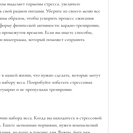
изм выделяет гормоны стресса, увеличьте 
 свой рацион питания. Уберите из своего меню все 
шим образом, чтобы ускорить процесс сжигания 
орму физической активности: кардио-тренировки, 
й промежуток времени. Если вы ищете способы, 
ри килограмма, который поможет сохранить 
 в нашей жизни, что нужно сделать, которые могут 
 набору веса. Попробуйте избегать стрессовых 
гулярно и не пропускали тренировки.
чин набора веса. Когда вы находитесь в стрессовой 
ь. Ешьте меньшими порциями, нужен комплексный 
ания, но чаще в течение дня. Важно, йогу или 