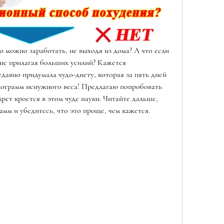
о можно заработать, не выходя из дома? А что если 
 не прилагая больших усилий? Кажется 
давно придумала чудо-диету, которая за пять дней 
илограмм ненужного веса! Предлагаю попробовать 
крет кроется в этом чуде науки. Читайте дальше, 
амм и убедитесь, что это проще, чем кажется.