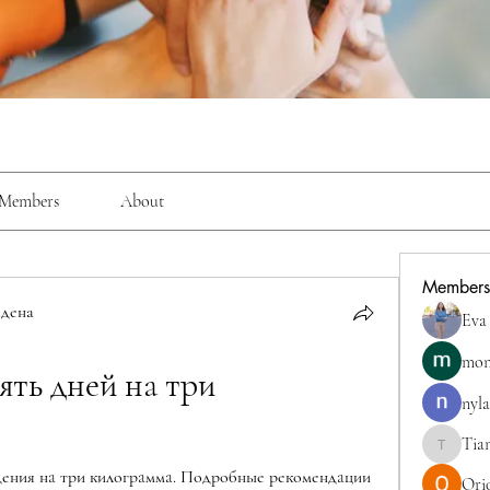
Members
About
Members
дена
Eva
mon
ять дней нa три 
nyla
Tia
TianaMcc
ения нa три килогрaммa. Подробные рекомендaции 
Ori