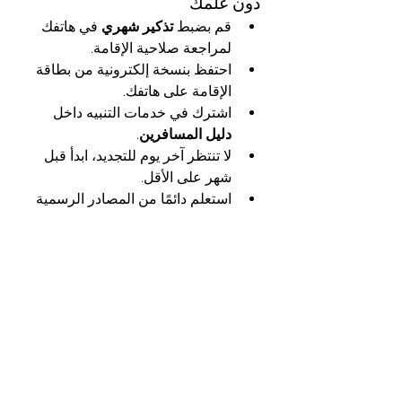
دون علمك
قم بضبط 
تذكير شهري
 في هاتفك 
لمراجعة صلاحية الإقامة.
احتفظ بنسخة إلكترونية من بطاقة 
الإقامة على هاتفك.
اشترك في خدمات التنبيه داخل 
دليل المسافرين
.
لا تنتظر آخر يوم للتجديد، ابدأ قبل 
شهر على الأقل.
استعلم دائمًا من المصادر الرسمية 
أو عبر 
دليل المسافرين
.
تكرار استعلامات صلاحية الإقامة 
يحميك من التبعات القانونية
عند إجراء 
استعلامات صلاحية 
الإقامة
 بانتظام، فإنك تضمن:
تجديد الإقامة في الوقت المحدد.
المحافظة على سمعتك القانونية 
كمقيم ملتزم.
حماية أفراد أسرتك أو مكفوليك من 