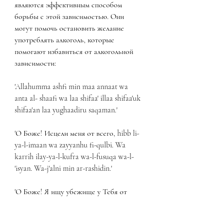
являются эффективным способом 
борьбы с этой зависимостью. Они 
могут помочь остановить желание 
употреблять алкоголь, которые 
помогают избавиться от алкогольной 
зависимости:
'Allahumma ashfi min maa annaat wa 
anta al- shaafi wa laa shifaa' illaa shifaa'uk 
shifaa'an laa yughaadiru saqaman.'
'О Боже! Исцели меня от всего, hibb li-
ya-l-imaan wa zayyanhu fi-qulbi. Wa 
karrih ilay-ya-l-kufra wa-l-fusuqa wa-l-
'isyan. Wa-j'alni min ar-rashidin.'
'О Боже! Я ищу убежище у Тебя от 
всех нечистых вещей и злых дел. Ищу 
убежище у Тебя от всех злых и 