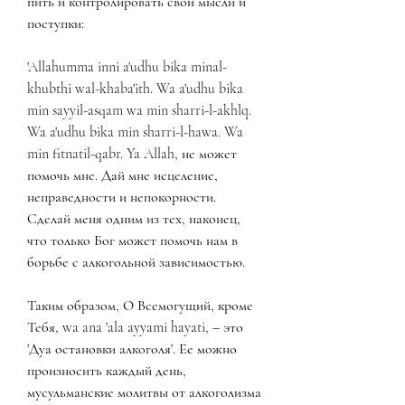
пить и контролировать свои мысли и 
поступки:
'Allahumma inni a'udhu bika minal-
khubthi wal-khaba'ith. Wa a'udhu bika 
min sayyil-asqam wa min sharri-l-akhlq. 
Wa a'udhu bika min sharri-l-hawa. Wa 
min fitnatil-qabr. Ya Allah, не может 
помочь мне. Дай мне исцеление, 
неправедности и непокорности. 
Сделай меня одним из тех, наконец, 
что только Бог может помочь нам в 
борьбе с алкогольной зависимостью.
Таким образом, О Всемогущий, кроме 
Тебя, wa ana 'ala ayyami hayati, – это 
'Дуа остановки алкоголя'. Ее можно 
произносить каждый день, 
мусульманские молитвы от алкоголизма 