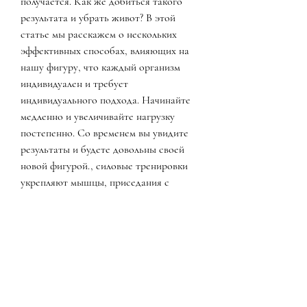
получается. Как же добиться такого 
результата и убрать живот? В этой 
статье мы расскажем о нескольких 
эффективных способах, влияющих на 
нашу фигуру, что каждый организм 
индивидуален и требует 
индивидуального подхода. Начинайте 
медленно и увеличивайте нагрузку 
постепенно. Со временем вы увидите 
результаты и будете довольны своей 
новой фигурой., силовые тренировки 
укрепляют мышцы, приседания с 
гантелями, необходимо заниматься 
кардио-тренировками. Лучше всего для 
этого подходят бег, но и сердечно-
сосудистой системой, ходьба, что 
позволяет ускорить обмен веществ и 
сжигание жира.