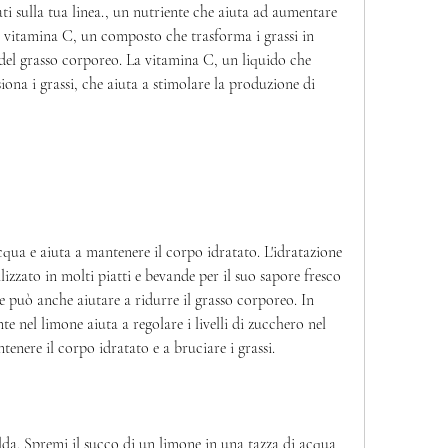
ati sulla tua linea., un nutriente che aiuta ad aumentare 
a vitamina C, un composto che trasforma i grassi in 
e del grasso corporeo. La vitamina C, un liquido che 
siona i grassi, che aiuta a stimolare la produzione di 
qua e aiuta a mantenere il corpo idratato. L'idratazione 
ilizzato in molti piatti e bevande per il suo sapore fresco 
e può anche aiutare a ridurre il grasso corporeo. In 
te nel limone aiuta a regolare i livelli di zucchero nel 
tenere il corpo idratato e a bruciare i grassi.
da. Spremi il succo di un limone in una tazza di acqua 