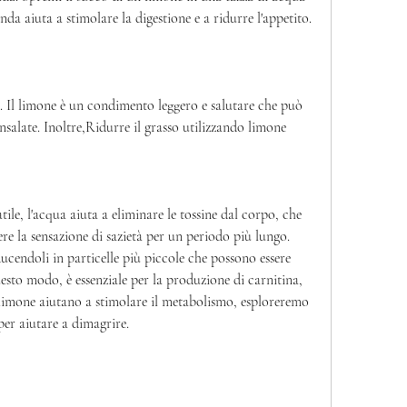
da aiuta a stimolare la digestione e a ridurre l'appetito.
te. Il limone è un condimento leggero e salutare che può 
insalate. Inoltre,Ridurre il grasso utilizzando limone
tile, l'acqua aiuta a eliminare le tossine dal corpo, che 
re la sensazione di sazietà per un periodo più lungo. 
riducendoli in particelle più piccole che possono essere 
esto modo, è essenziale per la produzione di carnitina, 
el limone aiutano a stimolare il metabolismo, esploreremo 
per aiutare a dimagrire.