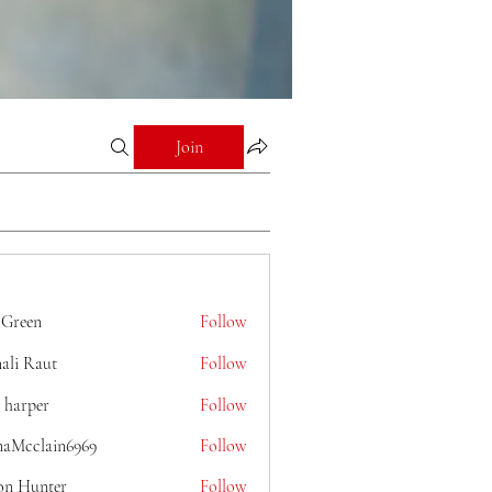
Join
 Green
Follow
ali Raut
Follow
 harper
Follow
naMcclain6969
Follow
lain6969
on Hunter
Follow