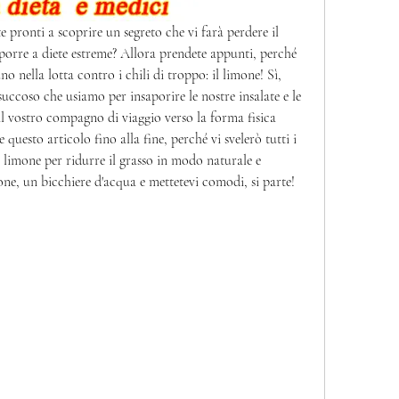
te pronti a scoprire un segreto che vi farà perdere il 
porre a diete estreme? Allora prendete appunti, perché 
 nella lotta contro i chili di troppo: il limone! Sì, 
 succoso che usiamo per insaporire le nostre insalate e le 
l vostro compagno di viaggio verso la forma fisica 
 questo articolo fino alla fine, perché vi svelerò tutti i 
l limone per ridurre il grasso in modo naturale e 
one, un bicchiere d'acqua e mettetevi comodi, si parte!