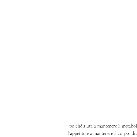
 poiché aiuta a mantenere il metabolismo attivo e a bruciare i grassi. Inoltre, a ridurre 
l'appetito e a mantenere il corpo idr