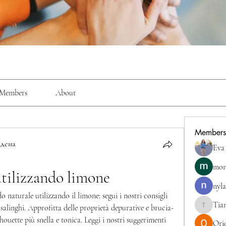
Members
About
Members
дена
Eva
mon
utilizzando limone
nyla
 naturale utilizzando il limone: segui i nostri consigli 
Tia
asalinghi. Approfitta delle proprietà depurative e brucia-
TianaMcc
houette più snella e tonica. Leggi i nostri suggerimenti 
Ori